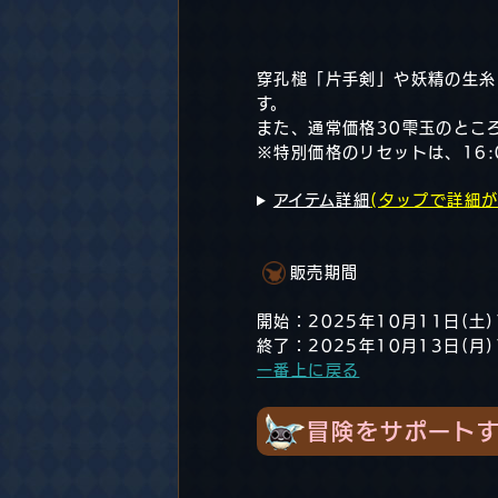
穿孔槌「片手剣」や妖精の生糸
す。
また、通常価格30雫玉のとこ
※特別価格のリセットは、16:
アイテム詳細
(タップで詳細が
販売期間
開始：2025年10月11日(土)
終了：2025年10月13日(月)
一番上に戻る
冒険をサポートす