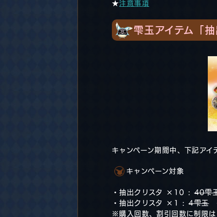
★
注意事項
雫玉アイテム「抽
キャンペーン期間中、下記アイ
キャンペーン対象
・抽出クリスタ ×10 :
40雫
・抽出クリスタ ×1 :
4雫玉
※購入回数、割引回数に制限は