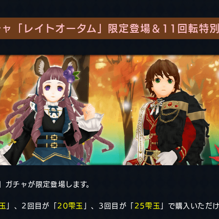
ャ「レイトオータム」限定登場＆11回転特
」ガチャが限定登場します。
雫玉
」、2回目が「
20雫玉
」、3回目が「
25雫玉
」で購入いただ