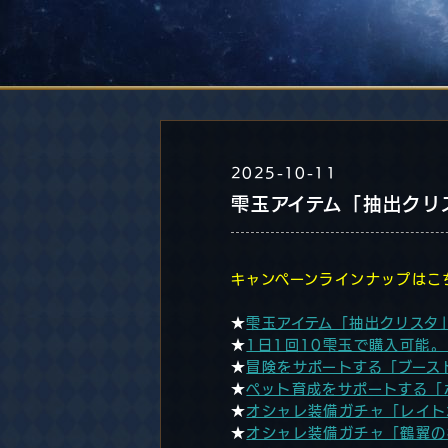
2025-10-11
雫玉アイテム「抽出クリ
キャンペーンラインナップはこ
★
雫玉アイテム「抽出クリスタ
★
1日1回10雫玉で購入可能
★
冒険をサポートする「ブース
★
ペット育成をサポートする「
★
オシャレ装備ガチャ「レイト
★
オシャレ装備ガチャ「鶴翼の