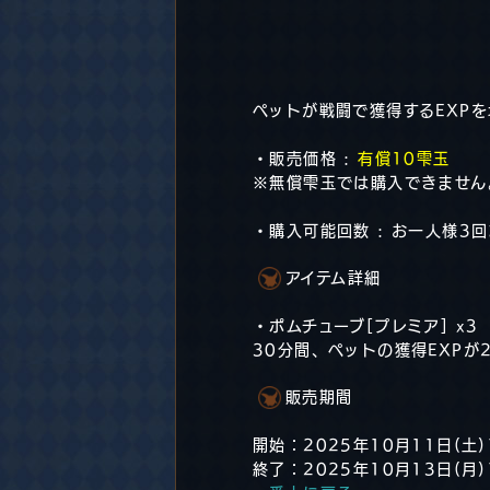
ペットが戦闘で獲得するEXP
・販売価格 :
有償10雫玉
※無償雫玉では購入できません
・購入可能回数 : お一人様3
アイテム詳細
・ポムチューブ[プレミア] x3
30分間、ペットの獲得EXPが
販売期間
開始：2025年10月11日(土)
終了：2025年10月13日(月)