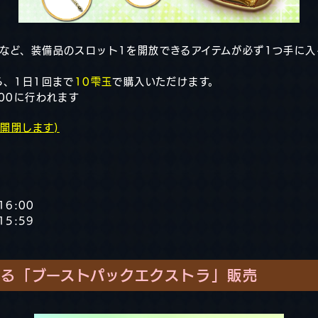
など、装備品のスロット1を開放できるアイテムが必ず1つ手に
ろ、1日1回まで
10雫玉
で購入いただけます。
00に行われます
開閉します)
16:00
15:59
る「ブーストパックエクストラ」販売