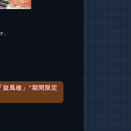
す。
「旋風槍」"期間限定