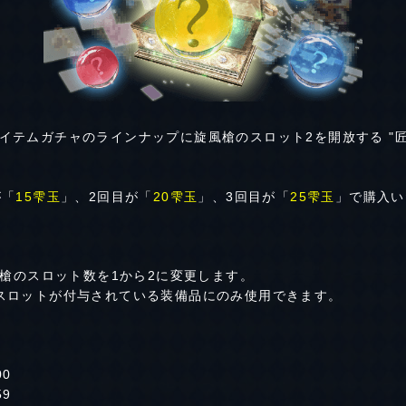
イテムガチャのラインナップに旋風槍のスロット2を開放する "
が「
15雫玉
」、2回目が「
20雫玉
」、3回目が「
25雫玉
」で購入い
風槍のスロット数を1から2に変更します。
スロットが付与されている装備品にのみ使用できます。
00
59