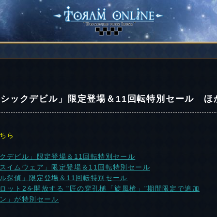
シックデビル」限定登場＆11回転特別セール ほ
ちら
クデビル」限定登場＆11回転特別セール
スイムウェア」限定登場＆11回転特別セール
ル探偵」限定登場＆11回転特別セール
スロット2を開放する "匠の穿孔槌「旋風槍」"期間限定で追加
ン」が特別セール