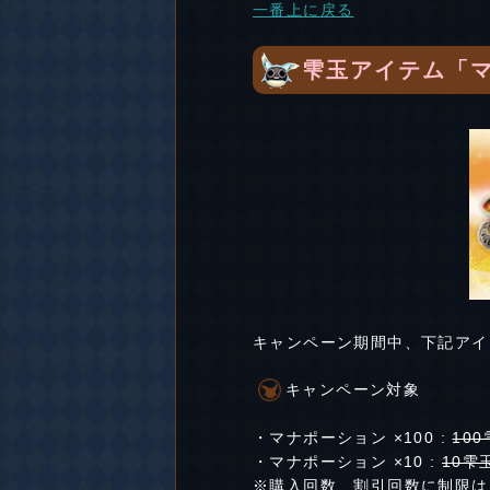
一番上に戻る
雫玉アイテム「
キャンペーン期間中、下記アイ
キャンペーン対象
・マナポーション ×100 :
10
・マナポーション ×10 :
10雫
※購入回数、割引回数に制限は