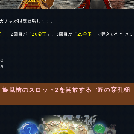
ガチャが限定登場します。
玉
」、2回目が「
20雫玉
」、3回目が「
25雫玉
」で購入いただけま
00
59
] 旋風槍のスロット2を開放する "匠の穿孔槌