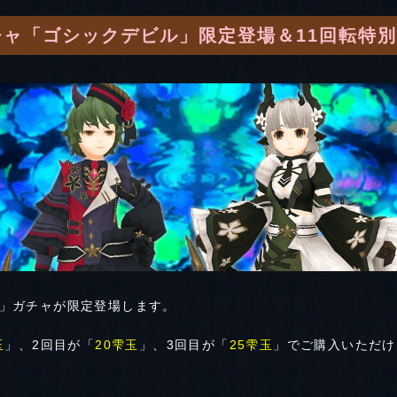
ャ「ゴシックデビル」限定登場＆11回転特
」ガチャが限定登場します。
玉
」、2回目が「
20雫玉
」、3回目が「
25雫玉
」でご購入いただけ