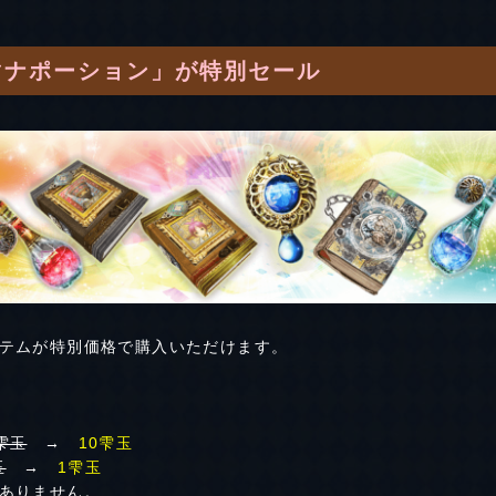
マナポーション」が特別セール
テムが特別価格で購入いただけます。
0雫玉
→
10雫玉
玉
→
1雫玉
ありません。