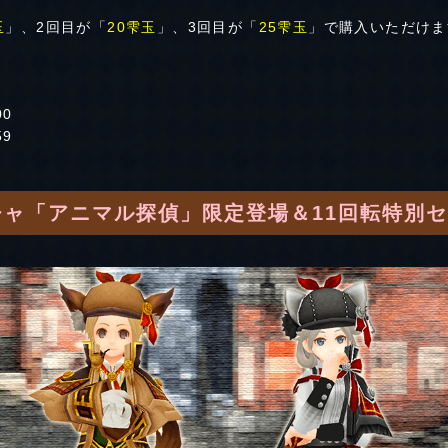
玉
」、2回目が「
20雫玉
」、3回目が「
25雫玉
」で購入いただけま
00
59
ャ「アニマル探偵」限定登場＆11回転特別