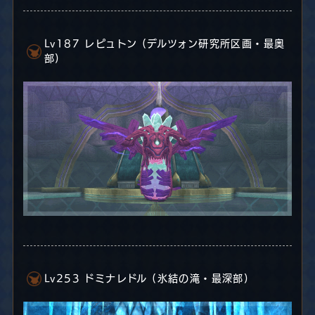
Lv187 レピュトン (デルツォン研究所区画・最奥
部)
Lv253 ドミナレドル (氷結の滝・最深部)