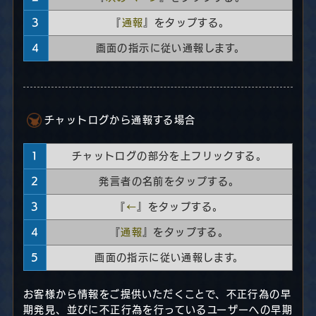
3
『
通報
』をタップする。
4
画面の指示に従い通報します。
チャットログから通報する場合
1
チャットログの部分を上フリックする。
2
発言者の名前をタップする。
3
『
←
』をタップする。
4
『
通報
』をタップする。
5
画面の指示に従い通報します。
お客様から情報をご提供いただくことで、不正行為の早
期発見、並びに不正行為を行っているユーザーへの早期