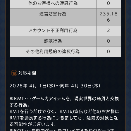
他のお客様への迷惑行為
0
運営妨害行為
235,18
6
アカウント不正利用行為
2
詐欺行為
0
その他利用規約の違反行為
0
対応期間
2026年 4月 1日(水)～同年 4月 30日(木)
※RMT･･･ゲーム内アイテムを、現実世界の通貨と交換
する行為。
RMTを行うだけでなく、RMTの宣伝など他のお客様に
RMTを助長する行為につきましても、処罰の対象とな
る可能性がございます。
※BOT･･･自動でゲームをプレイするためのツール等