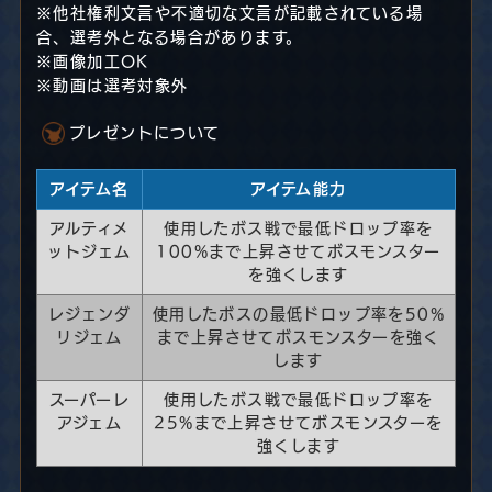
※他社権利文言や不適切な文言が記載されている場
合、選考外となる場合があります。
※画像加工OK
※動画は選考対象外
プレゼントについて
アイテム名
アイテム能力
アルティメ
使用したボス戦で最低ドロップ率を
ットジェム
100%まで上昇させてボスモンスター
を強くします
レジェンダ
使用したボスの最低ドロップ率を50%
リジェム
まで上昇させてボスモンスターを強く
します
スーパーレ
使用したボス戦で最低ドロップ率を
アジェム
25%まで上昇させてボスモンスターを
強くします