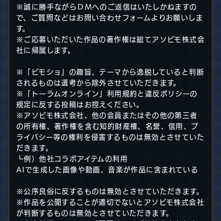
※誠に勝手ながらＤＭへのご返信はいたしかねますの
で、ご質問などはお問い合わせフォームよりお願いしま
す。
※ご応募いただいた作品の著作権は総てアソビモ株式会
社に帰属します。
※「ビモショ」の趣旨、テーマから逸脱していると判断
されるものは選考から除外させていただきます。
※「トーラムオンライン」利用規約と違反ポリシーの
規定に反する投稿はお控えください。
※アソビモ株式会社、他の会員またはその他の第三者
の所有権、著作権を含む知的財産権、名誉、信用、プ
ライバシー等の権利を侵害するものは無効とさせていた
だきます。
┗例）他社コラボアイテムの利用
AIで生成した画像や動画、音楽が作品に含まれている
※公序良俗に反するものは無効とさせていただきます。
※作品を公開することが適切でないとアソビモ株式会社
が判断するものは無効とさせていただきます。