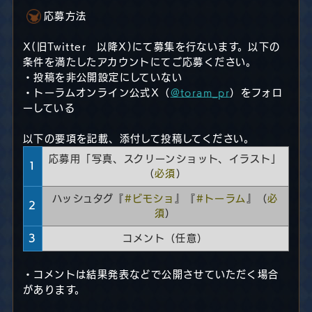
応募方法
X(旧Twitter 以降X)にて募集を行ないます。以下の
条件を満たしたアカウントにてご応募ください。
・投稿を非公開設定にしていない
・トーラムオンライン公式X（
@toram_pr
）をフォロ
ーしている
以下の要項を記載、添付して投稿してください。
応募用「写真、スクリーンショット、イラスト」
1
（
必須
）
ハッシュタグ『
#ビモショ
』『
#トーラム
』（
必
2
須
）
3
コメント（任意）
・コメントは結果発表などで公開させていただく場合
があります。