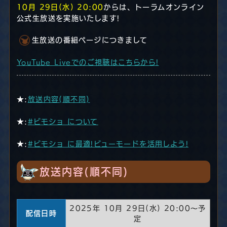
10月 29日(水) 20:00
からは、トーラムオンライン
公式生放送を実施いたします!
生放送の番組ページにつきまして
YouTube Liveでのご視聴はこちらから!
★:
放送内容(順不同)
★:
#ビモショ について
★:
#ビモショ に最適!ビューモードを活用しよう!
放送内容(順不同)
2025年 10月 29日(水) 20:00～予
配信日時
定