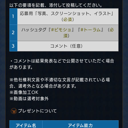
以下の要項を記載、添付して投稿してください。
応募用「写真、スクリーンショット、イラスト」
1
（
必須
）
ハッシュタグ『
#ビモショ
』『
#トーラム
』（
必
2
須
）
3
コメント（任意）
・コメントは結果発表などで公開させていただく場合
があります。
※他社権利文言や不適切な文言が記載されている場
合、選考外となる場合があります。
※画像加工OK
※動画は選考対象外
プレゼントについて
アイテム名
アイテム能力