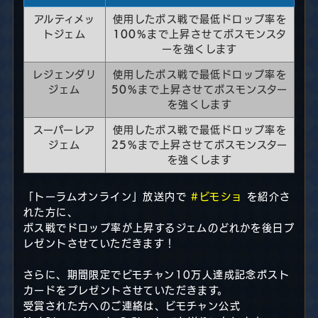
アルティメッ
使用したボス戦で最低ドロップ率を
トジェム
100%
まで上昇させてボスモンスタ
ーを強くします
レジェンダリ
使用したボス戦で最低ドロップ率を
ジェム
50%
まで上昇させてボスモンスター
を強くします
スーパーレア
使用したボス戦で最低ドロップ率を
ジェム
25%
まで上昇させてボスモンスター
を強くします
「トーラムオンライン」放送内で
#ビモショ
を紹介さ
れた方に、
ボス戦でドロップ率が上昇するジェムのどれかを後日プ
レゼントさせていただきます！
さらに、期間限定でビモチャン10万人達成記念ポスト
カードをプレゼントさせていただきます。
受賞された方へのご連絡は、ビモチャン公式