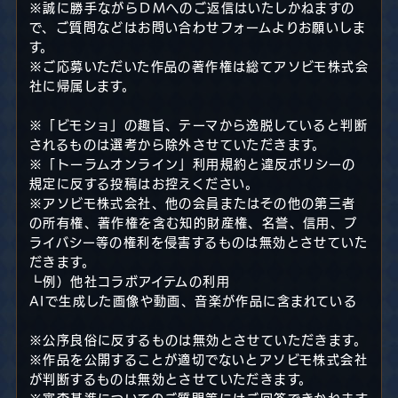
※誠に勝手ながらＤＭへのご返信はいたしかねますの
で、ご質問などはお問い合わせフォームよりお願いしま
す。
※ご応募いただいた作品の著作権は総てアソビモ株式会
社に帰属します。
※「ビモショ」の趣旨、テーマから逸脱していると判断
されるものは選考から除外させていただきます。
※「トーラムオンライン」利用規約と違反ポリシーの
規定に反する投稿はお控えください。
※アソビモ株式会社、他の会員またはその他の第三者
の所有権、著作権を含む知的財産権、名誉、信用、プ
ライバシー等の権利を侵害するものは無効とさせていた
だきます。
┗例）他社コラボアイテムの利用
AIで生成した画像や動画、音楽が作品に含まれている
※公序良俗に反するものは無効とさせていただきます。
※作品を公開することが適切でないとアソビモ株式会社
が判断するものは無効とさせていただきます。