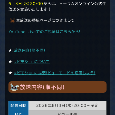
6月3日(水)20:00
からは、トーラムオンライン公式生
放送を実施いたします！
生放送の番組ページにつきまして
YouTube Liveでのご視聴はこちらから!
★:
放送内容(順不同)
★:
#ビモショ について
★:
#ビモショ に最適!ビューモードを活用しよう!
放送内容(順不同)
配信日時
2026年6月3日(水)20:00～予定
MC
ピロー北側