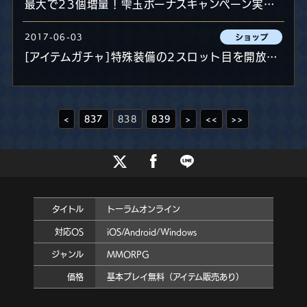
最大で23個増量！雫玉ボーナスキャンペーン実施中！
2017-06-03
[アイテムガチャ]特殊装備の2スロット目を開放する「伝説の装飾具」限定登場＆特別セール！
<
837
838
839
>
<<
>>
タイトル
トーラムオンライン
対応OS
iOS/Android/Windows
ジャンル
MMORPG
価格
基本プレイ無料（アイテム販売あり）